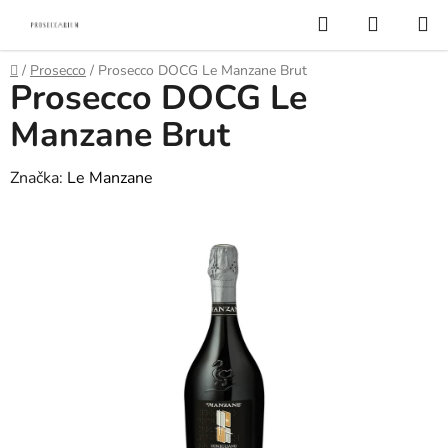
Přejít
Hledat
NÁKUP
na
KOŠÍK
obsah
Domů
/
Prosecco
/
Prosecco DOCG Le Manzane Brut
Prosecco DOCG Le
Manzane Brut
Značka:
Le Manzane