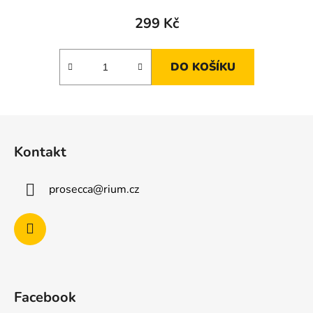
299 Kč
DO KOŠÍKU
Z
á
Kontakt
p
a
prosecca
@
rium.cz
t
í
Facebook