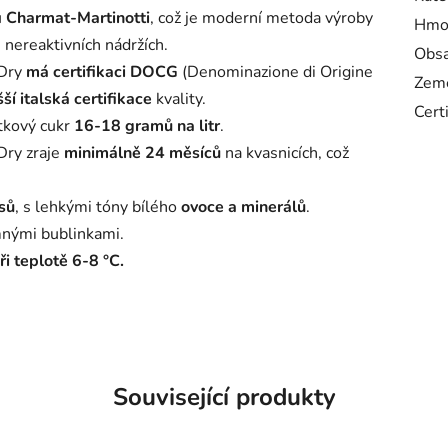
u
Charmat-Martinotti
, což je moderní metoda výroby
Hmo
 nereaktivních nádržích.
Obsa
 Dry
má certifikaci DOCG
(Denominazione di Origine
Zem
ší italská certifikace
kvality.
Cert
tkový cukr
16-18 gramů na litr
.
Dry zraje
minimálně 24 měsíců
na kvasnicích, což
usů
, s lehkými tóny bílého
ovoce a minerálů
.
mnými bublinkami.
ři teplotě 6-8 °C.
Související produkty