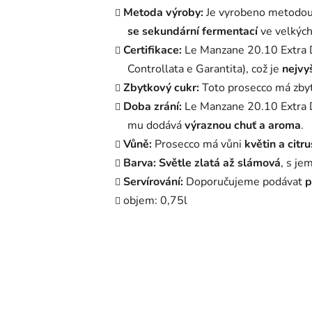
Metoda výroby:
Je vyrobeno metodo
se sekundární fermentací
ve velkých
Certifikace:
Le Manzane 20.10 Extra
Controllata e Garantita), což je
nejvyš
Zbytkový cukr:
Toto prosecco má zby
Doba zrání:
Le Manzane 20.10 Extra 
mu dodává
výraznou chuť a aroma
.
Vůně:
Prosecco má vůni
květin a citr
Barva:
Sv
ětle zlatá až slámová
, s je
Servírování:
Doporučujeme podávat
p
objem: 0,75l