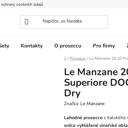
ochrany osobních údajů
Sety
Kontakty
O proseccu
Pro firmy
Domů
/
Prosecco
/
Le Manzane 20.10 Pro
Le Manzane 2
Superiore DOC
Dry
Značka:
Le Manzane
Lahodné prosecco
z italského 
srdce vyhlášené vinařské obl