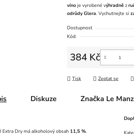
víno
je vyrobené v
ýhradně
z
ru
odrůdy Glera
. Vychutnejte si
z
Dostupnost
Kód:
384 Kč
Měrná cena:
Tisk
Zeptat se
is
Diskuze
Značka
Le Manz
Dopl
 Extra Dry má alkoholový obsah
11,5
%
.
Kate