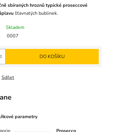
čně sbíraných hroznů typické proseccové
áplavu
šťavnatých bublinek.
Skladem
0007
DO KOŠÍKU
Sdílet
ane
ňkové parametry
gorie
Prosecco