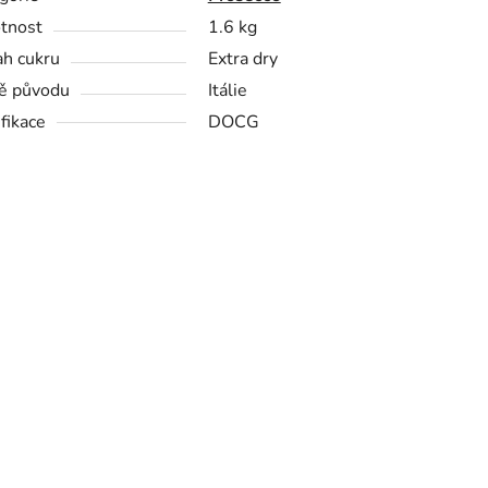
tnost
1.6 kg
h cukru
Extra dry
ě původu
Itálie
ifikace
DOCG