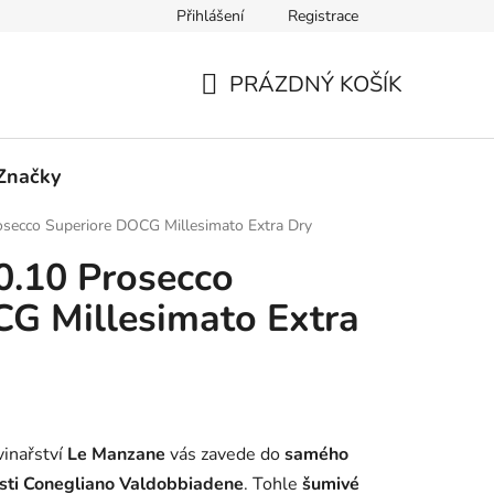
Přihlášení
Registrace
PRÁZDNÝ KOŠÍK
NÁKUPNÍ
KOŠÍK
Značky
secco Superiore DOCG Millesimato Extra Dry
0.10 Prosecco
G Millesimato Extra
vinařství
Le Manzane
vás zavede do
samého
asti Conegliano Valdobbiadene
. Tohle
šumivé