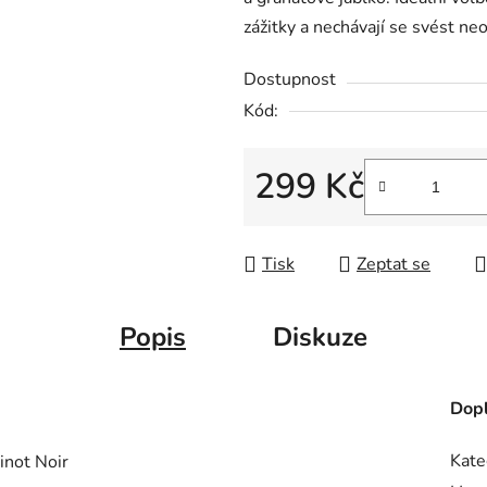
zážitky a nechávají se svést ne
Dostupnost
Kód:
299 Kč
Měrná cena:
Tisk
Zeptat se
Popis
Diskuze
Dopl
Kate
inot Noir