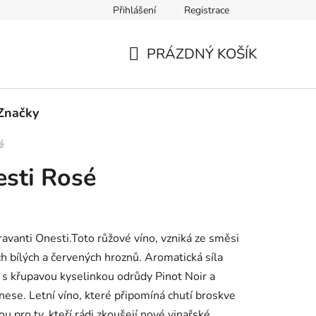
Přihlášení
Registrace
PRÁZDNÝ KOŠÍK
NÁKUPNÍ
KOŠÍK
Značky
é
esti Rosé
oravanti Onesti.Toto růžové víno, vzniká ze směsi
h bílých a červených hroznů. Aromatická síla
 s křupavou kyselinkou odrůdy Pinot Noir a
ese. Letní víno, které připomíná chutí broskve
ou pro ty, kteří rádi zkoušejí nové vinařské