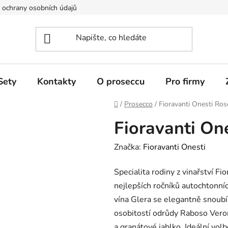
ochrany osobních údajů
Sety
Kontakty
O proseccu
Pro firmy
Domů
/
Prosecco
/
Fioravanti Onesti Ros
Fioravanti On
Značka:
Fioravanti Onesti
Specialita rodiny z vinařství Fi
nejlepších ročníků autochtonníc
vína Glera se elegantně snoubí
osobitostí odrůdy Raboso Veron
a granátové jablko. Ideální volb