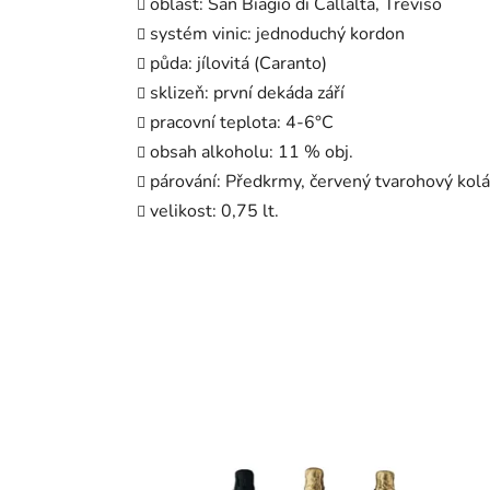
oblast: San Biagio di Callalta, Treviso
systém vinic: jednoduchý kordon
půda: jílovitá (Caranto)
sklizeň: první dekáda září
pracovní teplota: 4-6°C
obsah alkoholu: 11 % obj.
párování: Předkrmy, červený tvarohový kolá
velikost: 0,75 lt.