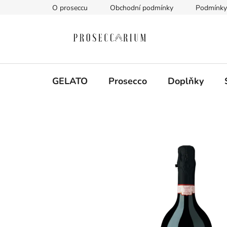
Přejít
O proseccu
Obchodní podmínky
Podmínky 
na
obsah
GELATO
Prosecco
Doplňky