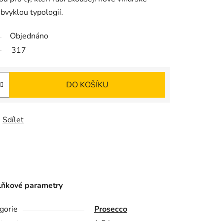
obvyklou typologií.
Objednáno
317
DO KOŠÍKU
Sdílet
ňkové parametry
gorie
Prosecco