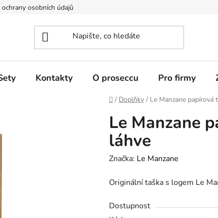
ochrany osobních údajů
Sety
Kontakty
O proseccu
Pro firmy
Domů
/
Doplňky
/
Le Manzane papírová t
Le Manzane pa
láhve
Značka:
Le Manzane
Originální taška s logem Le Ma
Dostupnost