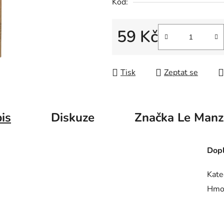
Kód:
59 Kč
Měrná cena:
Tisk
Zeptat se
is
Diskuze
Značka
Le Manz
Dopl
Kate
Hmo