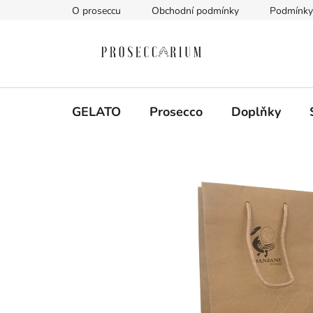
Přejít
O proseccu
Obchodní podmínky
Podmínky 
na
obsah
GELATO
Prosecco
Doplňky