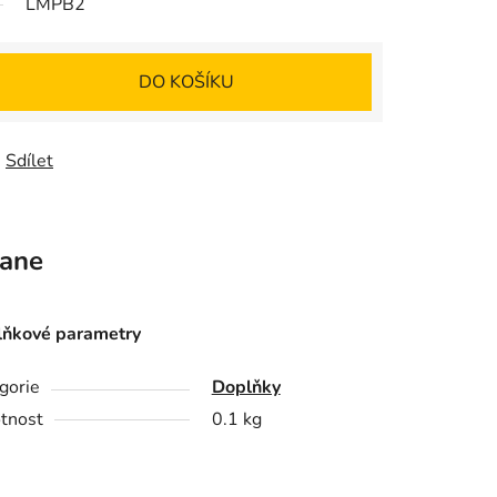
LMPB2
DO KOŠÍKU
Sdílet
ane
ňkové parametry
gorie
Doplňky
tnost
0.1 kg