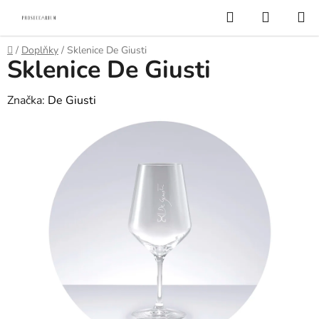
Přejít
Hledat
NÁKUP
na
KOŠÍK
obsah
Domů
/
Doplňky
/
Sklenice De Giusti
Sklenice De Giusti
Značka:
De Giusti