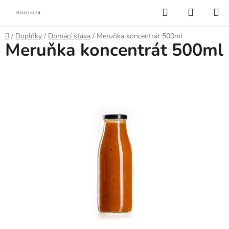
Přejít
Hledat
NÁKUP
na
KOŠÍK
obsah
Domů
/
Doplňky
/
Domácí šťáva
/
Meruňka koncentrát 500ml
Meruňka koncentrát 500ml