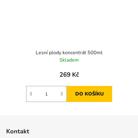
Lesní plody koncentrát 500ml
Skladem
269 Kč
DO KOŠÍKU
Z
á
Kontakt
p