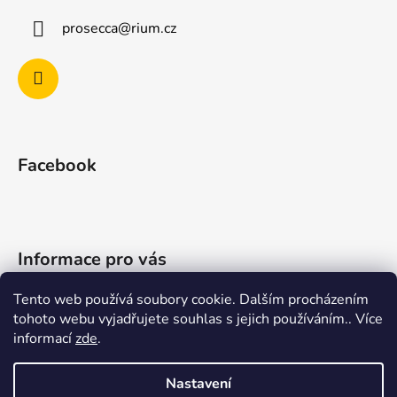
a
prosecca
@
rium.cz
t
í
Facebook
Informace pro vás
Tento web používá soubory cookie. Dalším procházením
O proseccu
tohoto webu vyjadřujete souhlas s jejich používáním.. Více
Obchodní podmínky
informací
zde
.
Podmínky ochrany osobních údajů
Nastavení