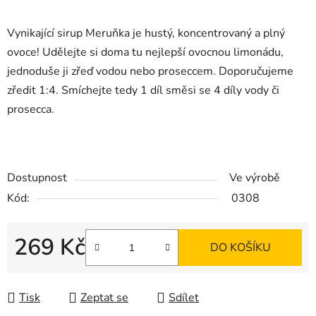
Vynikající sirup Meruňka je hustý, koncentrovaný a plný
ovoce! Udělejte si doma tu nejlepší ovocnou limonádu,
jednoduše ji zřeď vodou nebo proseccem. Doporučujeme
zředit 1:4. Smíchejte tedy 1 díl směsi se 4 díly vody či
prosecca.
Dostupnost
Ve výrobě
Kód:
0308
269 Kč
DO KOŠÍKU
Měrná cena:
Tisk
Zeptat se
Sdílet